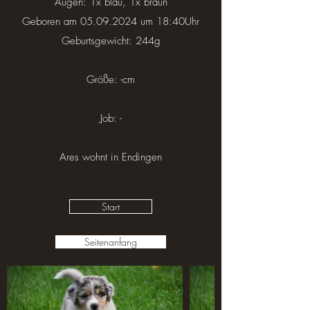
Augen: 1x blau, 1x braun
Geboren am
05.09.2024
um 18:40Uhr
Geburtsgewicht: 244g
Größe: -cm
Job: -
Ares wohnt in Endingen
Start
Seitenanfang