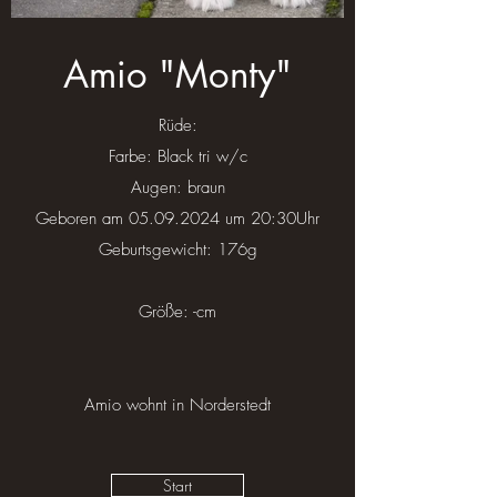
Amio "Monty"
Rüde:
Farbe: Black tri w/c
Augen: braun
Geboren am
05.09.2024
um 20:30Uhr
Geburtsgewicht: 176g
Größe: -cm
Amio wohnt in Norderstedt
Start