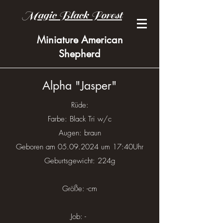
Magic Black Forest
Miniature American
Shepherd
Alpha "Jasper"
Rüde:
Farbe: Black Tri w/c
Augen: braun
Geboren am
05.09.2024
um 17:40Uhr
Geburtsgewicht: 224g
Größe: -cm
Job: -