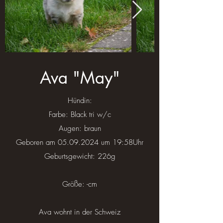
Ava "May"
Hündin:
Farbe: Black tri w/c
Augen: braun
Geboren am
05.09.2024
um 19:58Uhr
Geburtsgewicht: 226g
Größe: -cm
Ava wohnt in der Schweiz