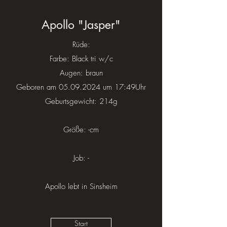
Apollo "Jasper"
Rüde:
Farbe: Black tri w/c
Augen: braun
Geboren am
05.09.2024
um 17:49Uhr
Geburtsgewicht: 214g
Größe: -cm
Job: -
Apollo lebt in Sinsheim
Start