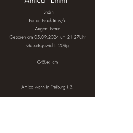
Amica "Emmi"
Hündin:
Farbe: Black tri w/c
Augen: braun
Geboren am
05.09.2024
um 21:27Uhr
Geburtsgewicht: 208g
Größe: -cm
Amica wohn in Freiburg i.B.
Start
Seitenanfang