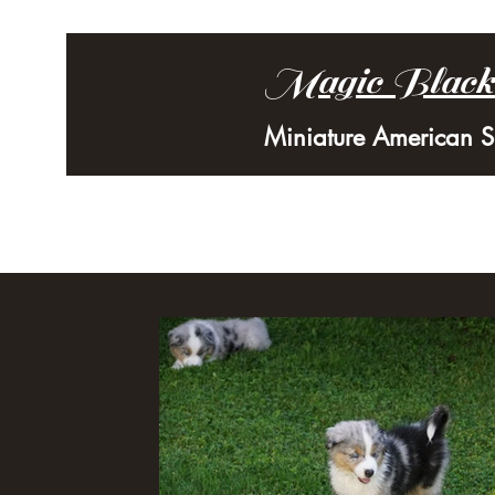
Magic Black
Miniature American 
Start
Über Uns
Unsere Hunde
Zucht
Galerie
Konta