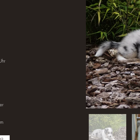
Uhr
er
im
ng