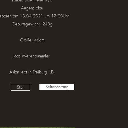
Farbe: Blue merle w/c
Augen: blau
eboren am 13.04.2021 um 17:00Uhr
Geburtsgewicht: 243g
Größe: 46cm
Job: Weltenbummler
Aslan lebt in Freiburg i.B.
Seitenanfang
Start