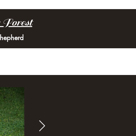
 Forest
Shepherd
kt