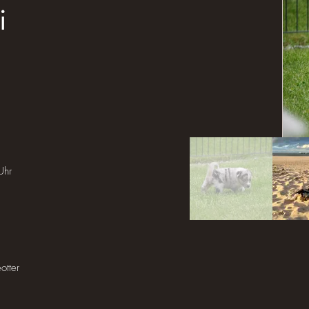
i
Uhr
otter