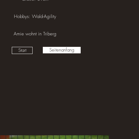
Hobbys: Wald-Agility
Amie wohnt in Triberg
Seitenanfang
Start